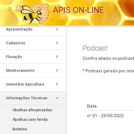
APIS ON-LINE
keyboard_arrow_right
Apresentação
keyboard_arrow_right
Cadastros
Podcast
keyboard_arrow_right
Floração
Confira abaixo os podcast
keyboard_arrow_right
Monitoramento
* Podcast gerado por inteli
keyboard_arrow_right
Inventário Apicultura
keyboard_arrow_right
Informações Técnicas
Data
Abelhas africanizadas
nº 01 - 29/05/2025
Abelhas sem ferrão
Boletins