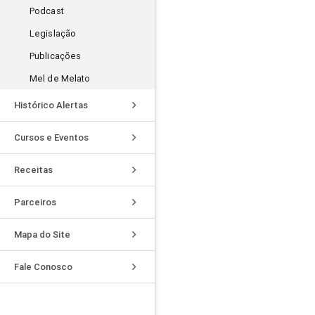
Podcast
Legislação
Publicações
Mel de Melato
keyboard_arrow_right
Histórico Alertas
keyboard_arrow_right
Cursos e Eventos
keyboard_arrow_right
Receitas
keyboard_arrow_right
Parceiros
keyboard_arrow_right
Mapa do Site
keyboard_arrow_right
Fale Conosco