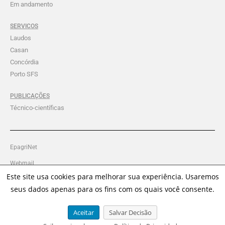
Em andamento
SERVICOS
Laudos
Casan
Concórdia
Porto SFS
PUBLICAÇÕES
Técnico-científicas
EpagriNet
Webmail
Este site usa cookies para melhorar sua experiência. Usaremos
Intranet Ciram
seus dados apenas para os fins com os quais você consente.
Política de Privacidade
Aceitar
Salvar Decisão