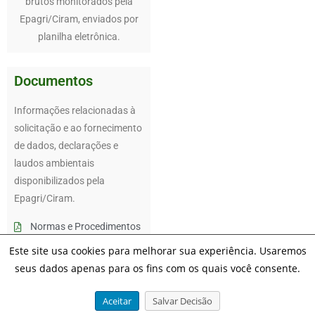
brutos monitorados pela
Epagri/Ciram, enviados por
planilha eletrônica.
Documentos
Informações relacionadas à
solicitação e ao fornecimento
de dados, declarações e
laudos ambientais
disponibilizados pela
Epagri/Ciram.
Normas e Procedimentos
Banco de Dados de
Este site usa cookies para melhorar sua experiência. Usaremos
Variáveis Ambientais de
seus dados apenas para os fins com os quais você consente.
Santa Catarina
Modelo sem Custos
Aceitar
Salvar Decisão
Modelo com Custos