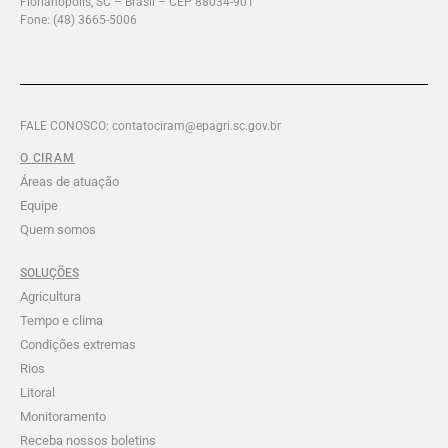
Florianopolis, SC – Brasil – CEP 88034-901
Fone: (48) 3665-5006
FALE CONOSCO: contatociram@epagri.sc.gov.br
O CIRAM
Áreas de atuação
Equipe
Quem somos
SOLUÇÕES
Agricultura
Tempo e clima
Condições extremas
Rios
Litoral
Monitoramento
Receba nossos boletins