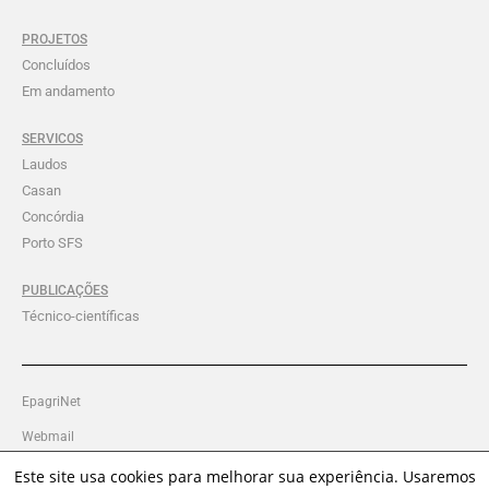
PROJETOS
Concluídos
Em andamento
SERVICOS
Laudos
Casan
Concórdia
Porto SFS
PUBLICAÇÕES
Técnico-científicas
EpagriNet
Webmail
Intranet Ciram
Este site usa cookies para melhorar sua experiência. Usaremos