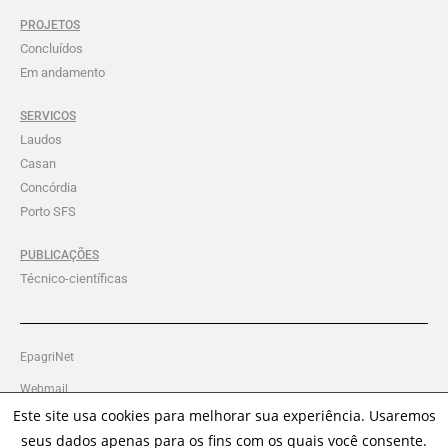
PROJETOS
Concluídos
Em andamento
SERVICOS
Laudos
Casan
Concórdia
Porto SFS
PUBLICAÇÕES
Técnico-científicas
EpagriNet
Webmail
Este site usa cookies para melhorar sua experiência. Usaremos
Intranet Ciram
seus dados apenas para os fins com os quais você consente.