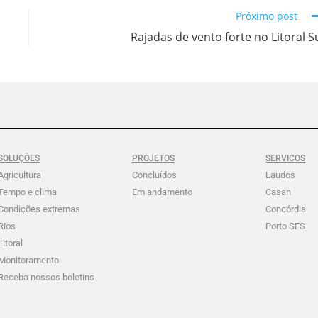
Próximo post
Rajadas de vento forte no Litoral S
SOLUÇÕES
PROJETOS
SERVICOS
Agricultura
Concluídos
Laudos
Tempo e clima
Em andamento
Casan
Condições extremas
Concórdia
Rios
Porto SFS
Litoral
Monitoramento
Receba nossos boletins