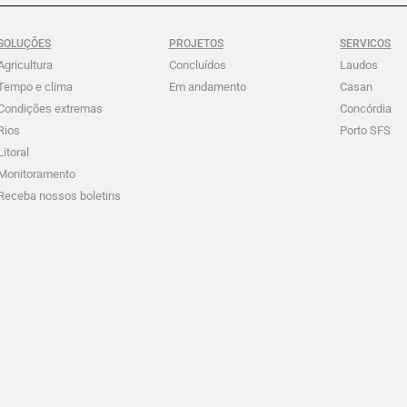
SOLUÇÕES
PROJETOS
SERVICOS
Agricultura
Concluídos
Laudos
Tempo e clima
Em andamento
Casan
Condições extremas
Concórdia
Rios
Porto SFS
Litoral
Monitoramento
Receba nossos boletins