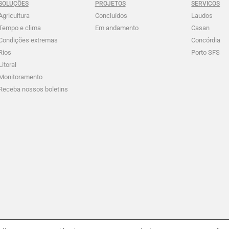
SOLUÇÕES
PROJETOS
SERVICOS
Agricultura
Concluídos
Laudos
Tempo e clima
Em andamento
Casan
Condições extremas
Concórdia
Rios
Porto SFS
Litoral
Monitoramento
Receba nossos boletins