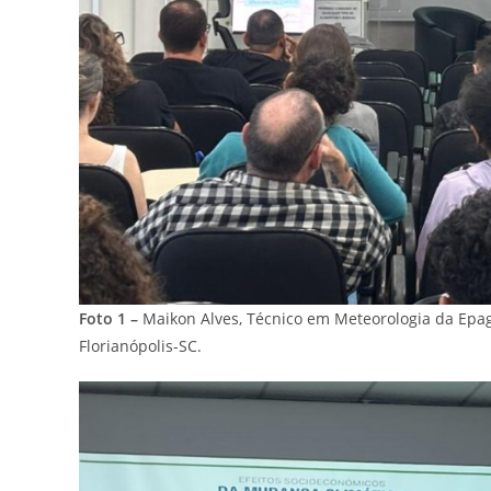
Foto 1 –
Maikon Alves, Técnico em Meteorologia da Epagr
Florianópolis-SC.