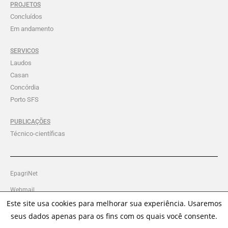
PROJETOS
Concluídos
Em andamento
SERVICOS
Laudos
Casan
Concórdia
Porto SFS
PUBLICAÇÕES
Técnico-científicas
EpagriNet
Webmail
Este site usa cookies para melhorar sua experiência. Usaremos
Intranet Ciram
seus dados apenas para os fins com os quais você consente.
Política de Privacidade