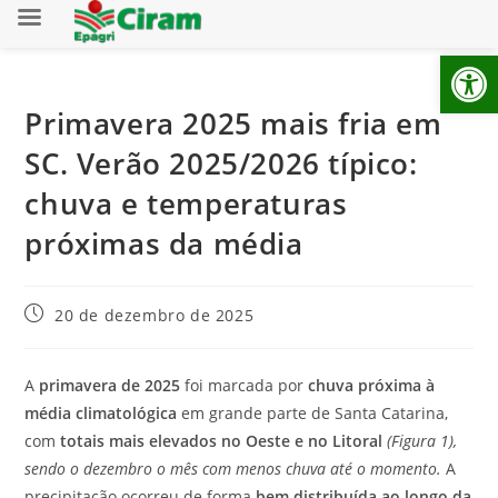
Ab
Primavera 2025 mais fria em
SC. Verão 2025/2026 típico:
chuva e temperaturas
próximas da média
20 de dezembro de 2025
A
primavera de 2025
foi marcada por
chuva próxima à
média climatológica
em grande parte de Santa Catarina,
com
totais mais elevados no Oeste e no Litoral
(Figura 1),
sendo o dezembro o mês com menos chuva até o momento
.
A
precipitação ocorreu de forma
bem distribuída ao longo da