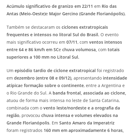
Acúmulo significativo de granizo em 22/11
em
Rio das
Antas (Meio-Oeste)
e
Major Gercino (Grande Florianópolis).
Também se destacaram os
ciclones extratropicais
frequentes e intensos no litoral Sul do Brasil
.
O evento
mais significativo ocorreu em
07/11
, com
ventos intensos
entre 64 e 86 km/h em SC
e
chuva volumosa
,
com
totais
superiores a 100 mm no Litoral Sul.
Um
episódio tardio de ciclone extratropical
foi registrado
em
dezembro (entre 08 e 09/12)
,
apresentando
intensidade
atípica
e
formação sobre o continente
, entre a Argentina e
o Rio Grande do Sul. A
banda frontal, associada ao ciclone,
atuou de forma mais intensa no leste de Santa Catarina,
combinada com o
vento leste/nordeste e a orografia da
região
, provocou
chuva intensa e volumes elevados na
Grande Florianópolis
. Em
Santo Amaro da Imperatriz
foram registrados
160 mm em aproximadamente 6 horas
,