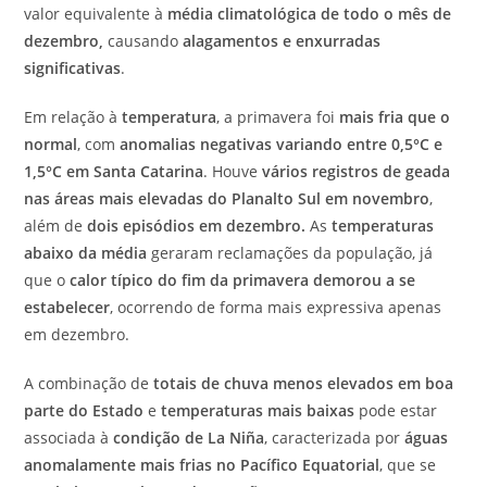
valor equivalente à
média climatológica de todo o mês de
dezembro
,
causando
alagamentos e enxurradas
significativas
.
Em relação à
temperatura
, a primavera foi
mais fria que o
normal
, com
anomalias negativas variando entre 0,5°C e
1,5°C em Santa Catarina
. Houve
vários registros de geada
nas áreas mais elevadas do Planalto Sul em novembro
,
além de
dois episódios em dezembro
.
As
temperaturas
abaixo da média
geraram reclamações da população, já
que o
calor típico do fim da primavera demorou a se
estabelecer
, ocorrendo de forma mais expressiva apenas
em dezembro.
A combinação de
totais de chuva menos elevados em boa
parte do Estado
e
temperaturas mais baixas
pode estar
associada à
condição de La Niña
, caracterizada por
águas
anomalamente mais frias no Pacífico Equatorial
, que se