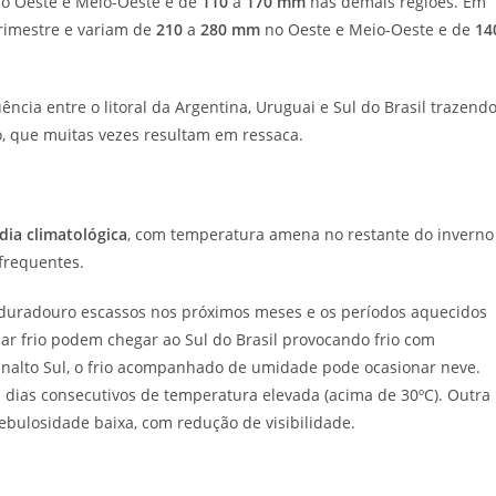
o Oeste e Meio-Oeste e de
110
a
170 mm
nas demais regiões. Em
rimestre e variam de
210
a
280 mm
no Oeste e Meio-Oeste e de
14
ncia entre o litoral da Argentina, Uruguai e Sul do Brasil trazend
o, que muitas vezes resultam em ressaca.
dia
climatológica
, com temperatura amena no restante do inverno
 frequentes.
 e duradouro escassos nos próximos meses e os períodos aquecidos
ar frio podem chegar ao Sul do Brasil provocando frio com
analto Sul, o frio acompanhado de umidade pode ocasionar neve.
 dias consecutivos de temperatura elevada (acima de 30ºC). Outra
ebulosidade baixa, com redução de visibilidade.