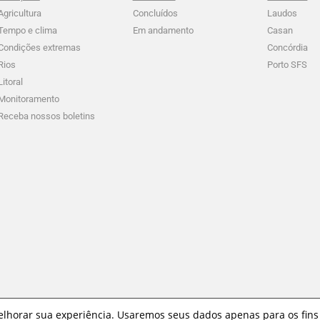
Agricultura
Concluídos
Laudos
Tempo e clima
Em andamento
Casan
Condições extremas
Concórdia
Rios
Porto SFS
Litoral
Monitoramento
Receba nossos boletins
melhorar sua experiência. Usaremos seus dados apenas para os fins