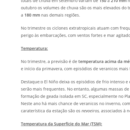
totais de chuva em setembro variam de
150
a
210 mm
n
outubro os volumes de chuva são os mais elevados do t
a
180 mm
nas demais regiões.
No trimestre os ciclones extratropicais atuam com frequê
perigo às embarcações, com ventos fortes e mar agitad
Temperatura:
No trimestre, a previsão é de
temperatura acima da mé
e início da primavera, com episódios de veranicos mais
Destaque:o El Niño deixa os episódios de frio intenso
serão mais frequentes. No entanto, algumas massas de 
formação de geada isolada em SC, especialmente no Pl
Neste ano há mais chance de veranicos no inverno, com
caraterística da estação são os
nevoeiros,
associados à n
Temperatura da Superfície do Mar (TSM):