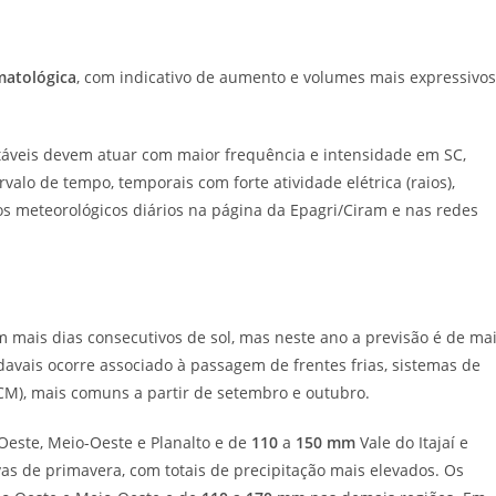
matológica
, com indicativo de aumento e volumes mais expressivos
nstáveis devem atuar com maior frequência e intensidade em SC,
rvalo de tempo, temporais com forte atividade elétrica (raios),
os meteorológicos diários na página da Epagri/Ciram e nas redes
 mais dias consecutivos de sol, mas neste ano a previsão é de ma
avais ocorre associado à passagem de frentes frias, sistemas de
CM), mais comuns a partir de setembro e outubro.
Oeste, Meio-Oeste e Planalto e de
110
a
150 mm
Vale do Itajaí e
as de primavera, com totais de precipitação mais elevados. Os