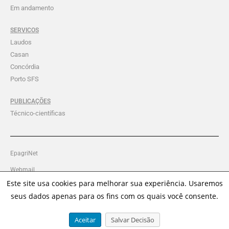
Em andamento
SERVICOS
Laudos
Casan
Concórdia
Porto SFS
PUBLICAÇÕES
Técnico-científicas
EpagriNet
Webmail
Este site usa cookies para melhorar sua experiência. Usaremos
Intranet Ciram
seus dados apenas para os fins com os quais você consente.
Política de Privacidade
Aceitar
Salvar Decisão