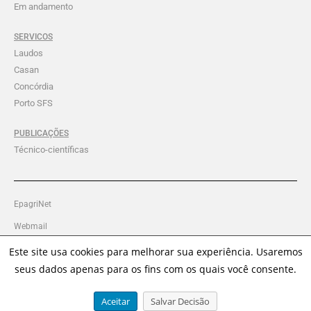
Em andamento
SERVICOS
Laudos
Casan
Concórdia
Porto SFS
PUBLICAÇÕES
Técnico-científicas
EpagriNet
Webmail
Intranet Ciram
Este site usa cookies para melhorar sua experiência. Usaremos
seus dados apenas para os fins com os quais você consente.
Política de Privacidade
Aceitar
Salvar Decisão