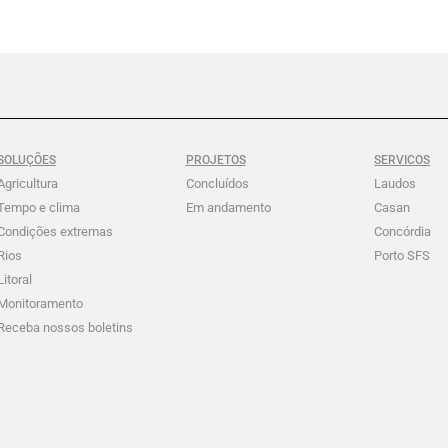
SOLUÇÕES
PROJETOS
SERVICOS
Agricultura
Concluídos
Laudos
Tempo e clima
Em andamento
Casan
Condições extremas
Concórdia
Rios
Porto SFS
Litoral
Monitoramento
Receba nossos boletins