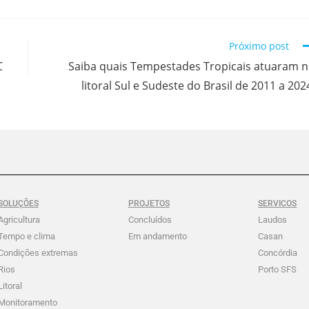
Próximo post
C
Saiba quais Tempestades Tropicais atuaram 
litoral Sul e Sudeste do Brasil de 2011 a 202
SOLUÇÕES
PROJETOS
SERVICOS
Agricultura
Concluídos
Laudos
Tempo e clima
Em andamento
Casan
Condições extremas
Concórdia
Rios
Porto SFS
Litoral
Monitoramento