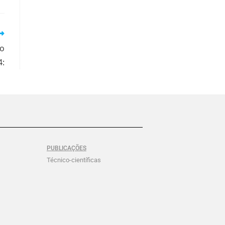
no
4:
PUBLICAÇÕES
Técnico-científicas