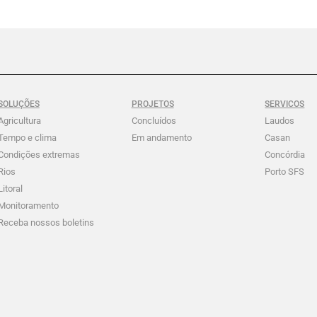
SOLUÇÕES
PROJETOS
SERVICOS
Agricultura
Concluídos
Laudos
Tempo e clima
Em andamento
Casan
Condições extremas
Concórdia
Rios
Porto SFS
Litoral
Monitoramento
Receba nossos boletins