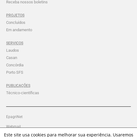
Receba nossos boletins
PROJETOS
Concluídos
Em andamento
SERVICOS
Laudos
Casan
Concórdia
Porto SFS
PUBLICAÇÕES
Técnico-científicas
EpagriNet
Webmail
Este site usa cookies para melhorar sua experiência. Usaremos
Intranet Ciram