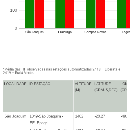
100
0
São Joaquim
Fraiburgo
Campos Novos
Lage
*Média das HF observadas nas estações automatizadas 2418 – Liberata e
2419 – Butiá Verde.
LOCALIDADE
ID-ESTAÇÃO
ALTITUDE
LATITUDE
LONG
(M)
(GRAUS,DEC)
(GRA
São Joaquim
1049-São Joaquim -
1402
-28.27
-49.9
EE_Epagri