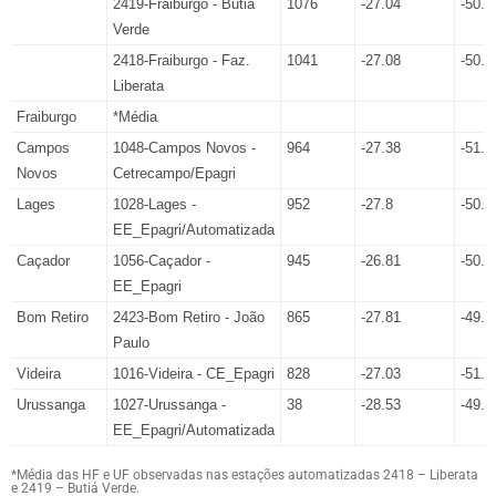
2419-Fraiburgo - Butiá
1076
-27.04
-50.8
Verde
2418-Fraiburgo - Faz.
1041
-27.08
-50.9
Liberata
Fraiburgo
*Média
Campos
1048-Campos Novos -
964
-27.38
-51.2
Novos
Cetrecampo/Epagri
Lages
1028-Lages -
952
-27.8
-50.3
EE_Epagri/Automatizada
Caçador
1056-Caçador -
945
-26.81
-50.9
EE_Epagri
Bom Retiro
2423-Bom Retiro - João
865
-27.81
-49.6
Paulo
Videira
1016-Videira - CE_Epagri
828
-27.03
-51.1
Urussanga
1027-Urussanga -
38
-28.53
-49.3
EE_Epagri/Automatizada
*Média das HF e UF observadas nas estações automatizadas 2418 – Liberata
e 2419 – Butiá Verde.