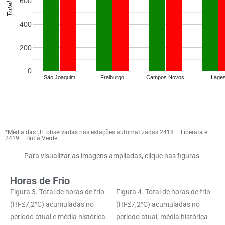
600
400
200
0
São Joaquim
Fraiburgo
Campos Novos
Lage
*Média das UF observadas nas estações automatizadas 2418 – Liberata e
2419 – Butiá Verde.
Para visualizar as imagens ampliadas, clique nas figuras.
Horas de Frio
Figura 3. Total de horas de frio
Figura 4. Total de horas de frio
(HF≤7,2°C) acumuladas no
(HF≤7,2°C) acumuladas no
período atual e média histórica
período atual, média histórica