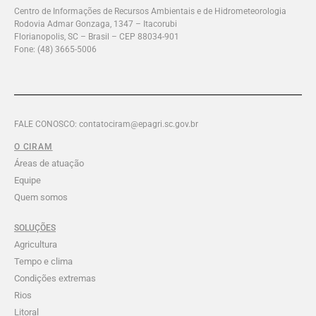
Centro de Informações de Recursos Ambientais e de Hidrometeorologia
Rodovia Admar Gonzaga, 1347 – Itacorubi
Florianopolis, SC – Brasil – CEP 88034-901
Fone: (48) 3665-5006
FALE CONOSCO: contatociram@epagri.sc.gov.br
O CIRAM
Áreas de atuação
Equipe
Quem somos
SOLUÇÕES
Agricultura
Tempo e clima
Condições extremas
Rios
Litoral